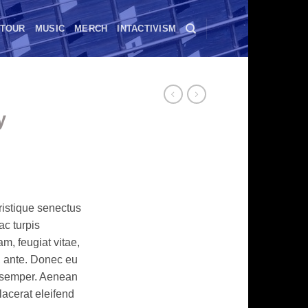
TOUR
MUSIC
MERCH
INTACTIVISM
y
ent
ristique senectus
ac turpis
0.
m, feugiat vitae,
t, ante. Donec eu
s semper. Aenean
placerat eleifend