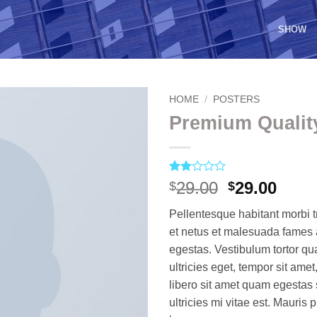
SHOW
HOME
/
POSTERS
Premium Qualit
Rated
2
Original
Curr
29.00
29.00
$
$
2
price
price
out
Pellentesque habitant morbi t
of 5
was:
is:
based
et netus et malesuada fames 
$29.00.
$29.0
on
egestas. Vestibulum tortor qua
customer
ratings
ultricies eget, tempor sit ame
libero sit amet quam egesta
ultricies mi vitae est. Mauris 